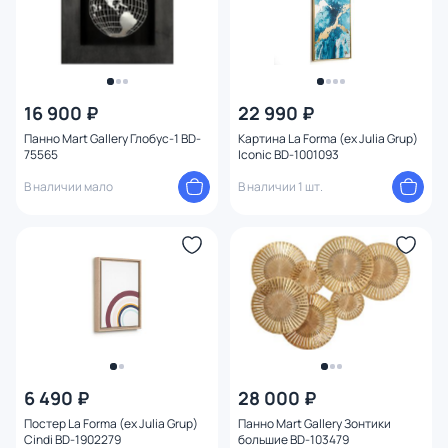
16 900 ₽
22 990 ₽
Панно Mart Gallery Глобус-1 BD-
Картина La Forma (ex Julia Grup)
75565
Iconic BD-1001093
В наличии мало
В наличии 1 шт.
6 490 ₽
28 000 ₽
Постер La Forma (ex Julia Grup)
Панно Mart Gallery Зонтики
Cindi BD-1902279
большие BD-103479