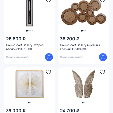
28 600 ₽
36 200 ₽
Панно Mart Gallery Старое
Панно Mart Gallery Анютины
весло-2 BD-75508
глазки BD-209970
В наличии мало
В наличии мало
39 000 ₽
24 700 ₽