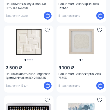
Панно Mart Gallery Янтарные
Панно Mart Gallery Крылья BD-
нити BD-136598
136547
В наличии мало
В наличии мало
3 500 ₽
9 100 ₽
Панно декоративное Bergenson
Панно Mart Gallery Форма-2 BD-
Bjorn Minimalism BD-2856835
75603
В наличии 15 шт.
В наличии мало