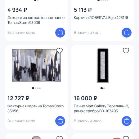
4 934 ₽
5 113 ₽
Декоративное настенное панно
Картина ROBERVAL Eglo 423118
Tomas Stern 93008
В наличии мало
В наличии 8 шт.
12 727 ₽
16 000 ₽
Фактурная картина Tomas Stern
Панно Mart Gallery Переливы-2,
85056
рама серебро BD-103495
В наличии мало
В наличии мало