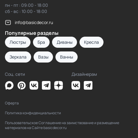
пн - пт : 09:00 - 18:00
сб - вс : 10:00 - 18:00
info@basicdecor.ru
Популярные разделы
Люстры
Бра
Диваны
Кресла
Зеркала
Вазы
Ванны
Соц. сети
Дизайнерам
Оферта
Политика конфиденциальности
Пользовательское Соглашение на заимствование и размещение
материалов на Сайте basicdecor.ru