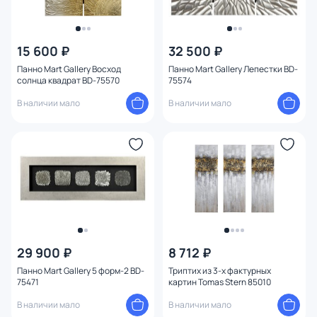
15 600 ₽
32 500 ₽
Панно Mart Gallery Восход
Панно Mart Gallery Лепестки BD-
солнца квадрат BD-75570
75574
В наличии мало
В наличии мало
29 900 ₽
8 712 ₽
Панно Mart Gallery 5 форм-2 BD-
Триптих из 3-х фактурных
75471
картин Tomas Stern 85010
В наличии мало
В наличии мало