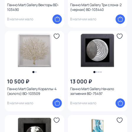
Панно Mart Gallery Векторы BD-
Панно Mart Gallery Три слона-2
Тема
103490
(черная) BD-103440
В наличии мало
В наличии мало
Изображение
Конструкция
Ориентация
10 500 ₽
13 000 ₽
Панно Mart Gallery Кораллы-4
Панно Mart Gallery Начало
(золото) BD-103509
затмения BD-75497
В наличии мало
В наличии мало