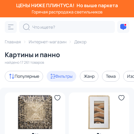
ЦЕНЫ НИЖЕ ПЛИНТУСА!
Но выше паркета
Фильтры
Горячая распродажа светильников
Категория:
Картины и панно
Главная
Интернет-магазин
Декор
картины от художников
интерьерные картины
панно
Картины и панно
Акции
2579
найдено 17 261 товаров
с 3D-моделями
229
Популярные
Фильтры
Жанр
Тема
Из
В наличии
16481
Доставка
Цена