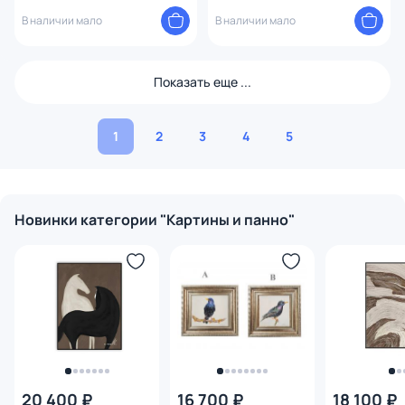
рама BD-75608
В наличии мало
В наличии мало
Показать еще ...
1
2
3
4
5
Новинки категории "Картины и панно"
20 400 ₽
16 700 ₽
18 100 ₽