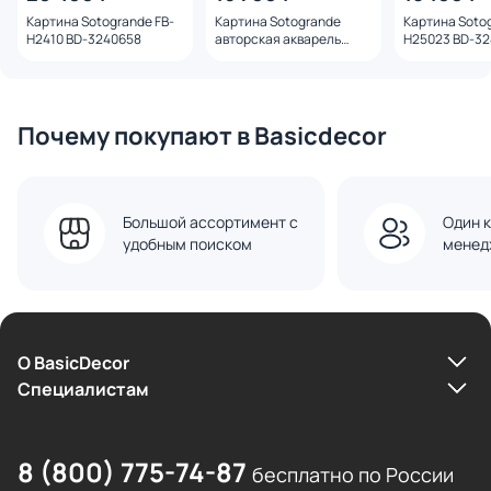
Картина Sotogrande FB-
Картина Sotogrande
Картина Sotog
H2410 BD-3240658
авторская акварель
H25023 BD-3
"Скворец" BD-3240657
Почему покупают в Basicdecor
Большой ассортимент с
Один к
удобным поиском
менед
О BasicDecor
Cпециалистам
8 (800) 775-74-87
бесплатно по России