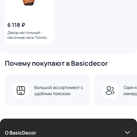
6 118 ₽
Декор настольный -
песочные часы To4rooms
BD-2559774
Почему покупают в Basicdecor
Большой ассортимент с
Один к
удобным поиском
менед
О BasicDecor