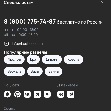
Cпециалистам
8 (800) 775-74-87
бесплатно по России
пн - пт : 09:00 - 18:00
сб - вс : 10:00 - 18:00
info@basicdecor.ru
Популярные разделы
Люстры
Бра
Диваны
Кресла
Зеркала
Вазы
Ванны
Соц. сети
Дизайнерам
Оферта